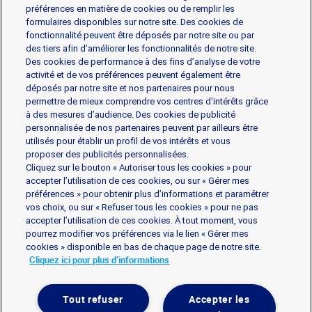
préférences en matière de cookies ou de remplir les
formulaires disponibles sur notre site. Des cookies de
fonctionnalité peuvent être déposés par notre site ou par
Les produits
des tiers afin d’améliorer les fonctionnalités de notre site.
Des cookies de performance à des fins d’analyse de votre
activité et de vos préférences peuvent également être
déposés par notre site et nos partenaires pour nous
Gorgonzola
Mascarpone
Mozzarella
permettre de mieux comprendre vos centres d'intérêts grâce
Parmesan et Pâtes dures
Ricotta
à des mesures d’audience. Des cookies de publicité
personnalisée de nos partenaires peuvent par ailleurs être
utilisés pour établir un profil de vos intérêts et vous
L’assortiment professionale
proposer des publicités personnalisées.
Cliquez sur le bouton « Autoriser tous les cookies » pour
accepter l’utilisation de ces cookies, ou sur « Gérer mes
préférences » pour obtenir plus d’informations et paramétrer
vos choix, ou sur « Refuser tous les cookies » pour ne pas
accepter l’utilisation de ces cookies. À tout moment, vous
Mentions légales
Politique de données personnelles
pourrez modifier vos préférences via le lien « Gérer mes
Politique de Gestion des cookies
Contact
cookies » disponible en bas de chaque page de notre site.
Cliquez ici pour plus d’informations
Mes consentements cookies
Tout refuser
Accepter les
Galbani
Galbani
Galbani
Contact