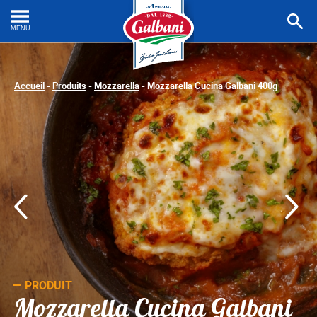
Cher
une
MENU
recet
Accueil
-
Produits
-
Mozzarella
-
Mozzarella Cucina Galbani 400g
PRODUIT
Mozzarella Cucina Galbani