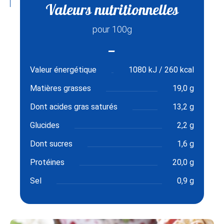
Valeurs nutritionnelles
pour 100g
Valeur énergétique
1080 kJ / 260 kcal
Matières grasses
19,0 g
Dont acides gras saturés
13,2 g
Glucides
2,2 g
Dont sucres
1,6 g
Protéines
20,0 g
Sel
0,9 g