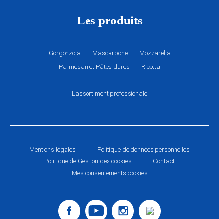
Les produits
Gorgonzola
Mascarpone
Mozzarella
Parmesan et Pâtes dures
Ricotta
L’assortiment professionale
Mentions légales
Politique de données personnelles
Politique de Gestion des cookies
Contact
Mes consentements cookies
Galbani
Galbani
Galbani
Contact
surFacebook
surYoutube
surInstagram