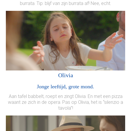
burrata. Tip: blijf van zijn burrata af! Nee, echt.
Olivia
Jonge leeftijd, grote mond.
Aan tafel babbelt, roept en zingt Olivia. En met een pizza
waant ze zich in de opera. Pas op Olivia, het is “silenzio a
tavola”!