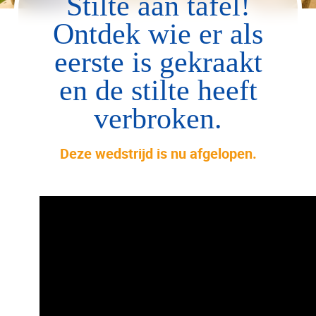
Stilte aan tafel!
Ontdek wie er als
eerste is gekraakt
en de stilte heeft
verbroken.
Deze wedstrijd is nu afgelopen.