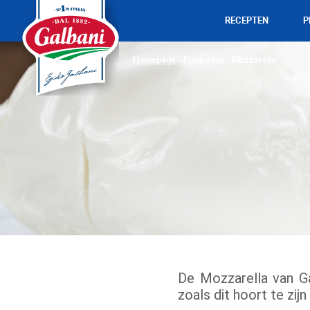
RECEPTEN
P
Homepage
-
Producten
-
Mozzarella
De Mozzarella van Ga
zoals dit hoort te zijn