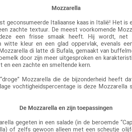
Mozzarella
st geconsumeerde Italiaanse kaas in Italië! Het is
een zachte textuur. De meest voorkomende Mozza
eze een frisse smaak heeft. Hij wordt, net a
n witte kleur en een glad oppervlak, evenals ee
Mozzarella di latte di Bufala, gemaakt van buffelm
oemelk door zijn meer uitgesproken en karakteris
t en een zachte en smeltende kern.
 “droge” Mozzarella die de bijzonderheid heeft da
et lage vochtigheidspercentage is deze Mozzarella 
De Mozzarella en zijn toepassingen
ella gegeten in een salade (in de beroemde “Cap
a) of zelfs gewoon alleen met een scheutje olijfo