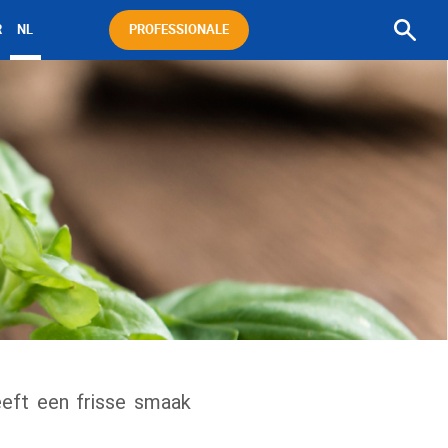
Cherch
R
NL
PROFESSIONALE
une
recette
Waarom kiezen voor Galbani
Professionale?
Product assortiment
MyB’eats
Contact
eeft een frisse smaak