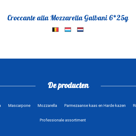
Croccante alla Mozzarella Galbani 6*25g
De producten
a
Mascarpone
Mozzarella
Parmezaanse kaas en Harde kazen
R
Professionale assortiment