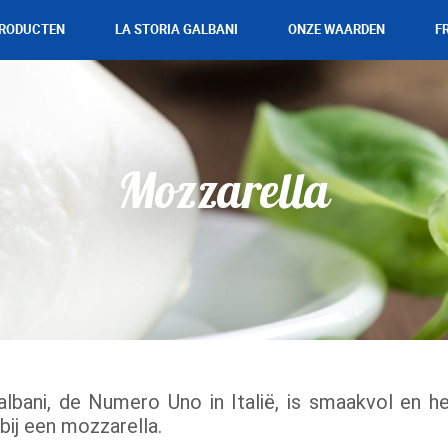
RODUCTEN
LA STORIA GALBANI
ONZE WAARDEN
F
Mozzarella
Gorgonzola
Mascarpone
Ricotta
Mozzarella
Parmezaanse kaas en Harde
kazen
lbani, de Numero Uno in Italië, is smaakvol en h
 bij een mozzarella.