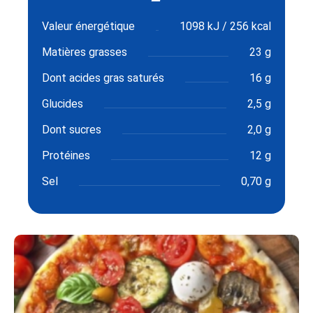
Valeur énergétique
1098 kJ / 256 kcal
Matières grasses
23 g
Dont acides gras saturés
16 g
Glucides
2,5 g
Dont sucres
2,0 g
Protéines
12 g
Sel
0,70 g