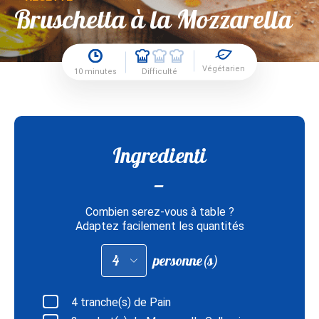
Bruschetta à la Mozzarella
Végétarien
10 minutes
Difficulté
Ingredienti
Combien serez-vous à table ?
Adaptez facilement les quantités
Adapter
personne(s)
les
quantités
pour
:
4
tranche(s) de Pain