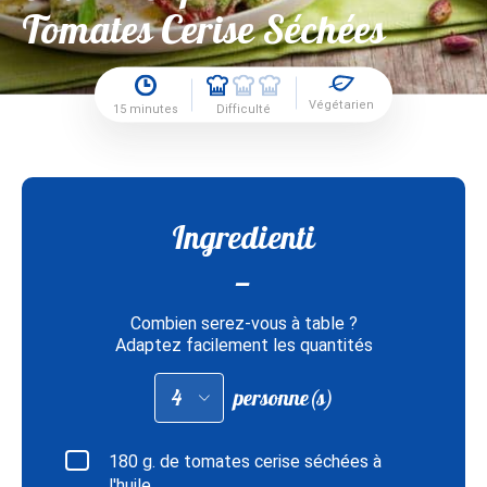
Tomates Cerise Séchées
Végétarien
15 minutes
Difficulté
Ingredienti
Combien serez-vous à table ?
Adaptez facilement les quantités
Adapter
personne(s)
les
quantités
pour
:
180
g. de tomates cerise séchées à
l'huile