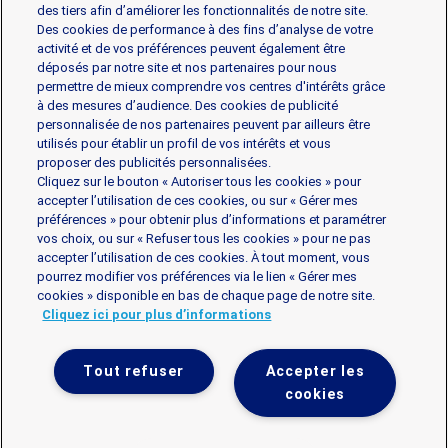
Les produits
des tiers afin d’améliorer les fonctionnalités de notre site.
Des cookies de performance à des fins d’analyse de votre
activité et de vos préférences peuvent également être
déposés par notre site et nos partenaires pour nous
Gorgonzola
Mascarpone
Mozzarella
permettre de mieux comprendre vos centres d'intérêts grâce
Parmesan et Pâtes dures
Ricotta
à des mesures d’audience. Des cookies de publicité
personnalisée de nos partenaires peuvent par ailleurs être
utilisés pour établir un profil de vos intérêts et vous
L’assortiment professionale
proposer des publicités personnalisées.
Cliquez sur le bouton « Autoriser tous les cookies » pour
accepter l’utilisation de ces cookies, ou sur « Gérer mes
préférences » pour obtenir plus d’informations et paramétrer
vos choix, ou sur « Refuser tous les cookies » pour ne pas
accepter l’utilisation de ces cookies. À tout moment, vous
Mentions légales
Politique de données personnelles
pourrez modifier vos préférences via le lien « Gérer mes
Politique de Gestion des cookies
Contact
cookies » disponible en bas de chaque page de notre site.
Cliquez ici pour plus d’informations
Mes consentements cookies
Tout refuser
Accepter les
Galbani
Galbani
Galbani
Contact
cookies
surFacebook
surYoutube
surInstagram