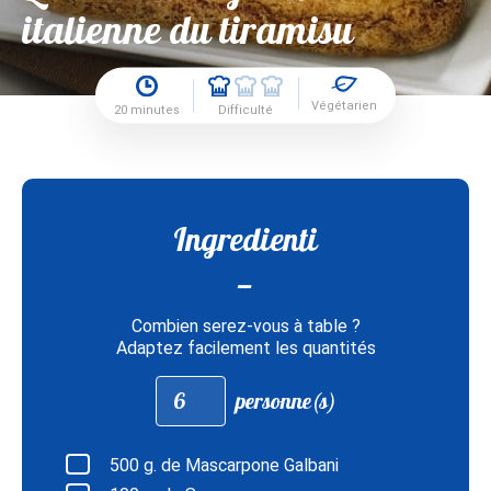
italienne du tiramisu
Végétarien
20 minutes
Difficulté
Ingredienti
Combien serez-vous à table ?
Adaptez facilement les quantités
Adapter
personne(s)
les
quantités
pour
:
500
g. de Mascarpone Galbani