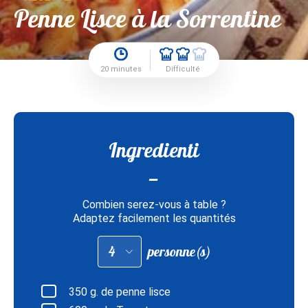
Penne Lisce à la Sorrentine
20 minutes
Difficulté
Ingredienti
Combien serez-vous à table ?
Adaptez facilement les quantités
Adapter
personne(s)
les
quantités
pour
:
350
g. de penne lisce