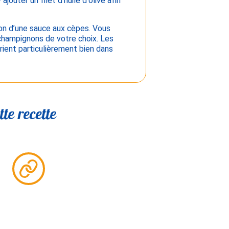
jouter un filet d’huile d’olive afin
tion d’une sauce aux cèpes. Vous
champignons de votre choix. Les
rient particulièrement bien dans
te recette
Partager
le
lien