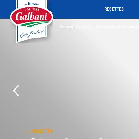
RECETTES
Accueil
-
Recettes
-
Pâtes forestières aux cè
RECETTE