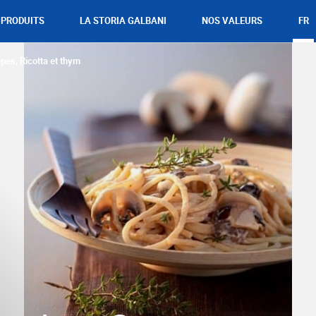
PRODUITS
LA STORIA GALBANI
NOS VALEURS
FR
pes, Ricotta et thym
Mozzarella
Gorgonzola
Mascarpone
Ricotta
Parmesan et Pâtes dures