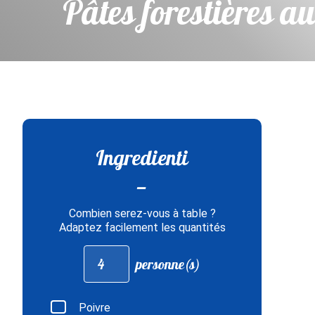
Pâtes forestières a
Ingredienti
Combien serez-vous à table ?
Adaptez facilement les quantités
Adapter
personne(s)
les
quantités
pour
:
Poivre