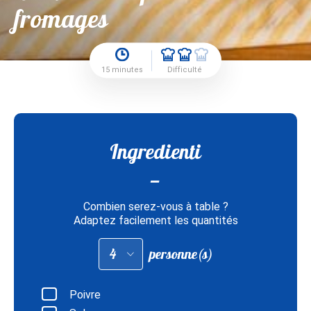
fromages
15 minutes
Difficulté
Ingredienti
Combien serez-vous à table ?
Adaptez facilement les quantités
Adapter
personne(s)
les
quantités
pour
:
Poivre