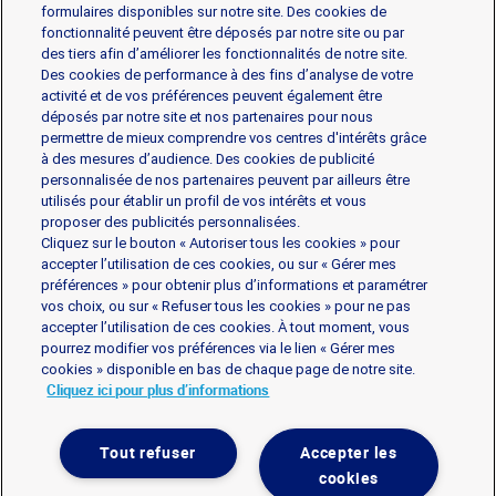
formulaires disponibles sur notre site. Des cookies de
fonctionnalité peuvent être déposés par notre site ou par
Les produits
des tiers afin d’améliorer les fonctionnalités de notre site.
Des cookies de performance à des fins d’analyse de votre
activité et de vos préférences peuvent également être
déposés par notre site et nos partenaires pour nous
Gorgonzola
Mascarpone
Mozzarella
permettre de mieux comprendre vos centres d'intérêts grâce
Parmesan et Pâtes dures
Ricotta
à des mesures d’audience. Des cookies de publicité
personnalisée de nos partenaires peuvent par ailleurs être
utilisés pour établir un profil de vos intérêts et vous
L’assortiment professionale
proposer des publicités personnalisées.
Cliquez sur le bouton « Autoriser tous les cookies » pour
accepter l’utilisation de ces cookies, ou sur « Gérer mes
préférences » pour obtenir plus d’informations et paramétrer
vos choix, ou sur « Refuser tous les cookies » pour ne pas
accepter l’utilisation de ces cookies. À tout moment, vous
Mentions légales
Politique de données personnelles
pourrez modifier vos préférences via le lien « Gérer mes
Politique de Gestion des cookies
Contact
cookies » disponible en bas de chaque page de notre site.
Cliquez ici pour plus d’informations
Mes consentements cookies
Tout refuser
Accepter les
Galbani
Galbani
Galbani
Contact
cookies
surFacebook
surYoutube
surInstagram