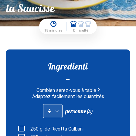
la Saucisse
15 minutes
Difficulté
Ingredienti
Combien serez-vous à table ?
Adaptez facilement les quantités
Adapter
personne(s)
les
quantités
pour
:
250
g. de Ricotta Galbani