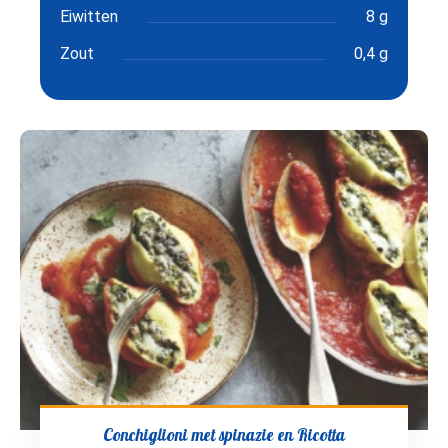
Eiwitten
8 g
Zout
0,4 g
Conchiglioni met spinazie en Ricotta