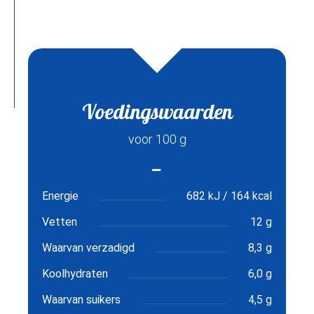
Voedingswaarden
voor 100 g
Energie
682 kJ / 164 kcal
Vetten
12 g
Waarvan verzadigd
8,3 g
Koolhydraten
6,0 g
Waarvan suikers
4,5 g