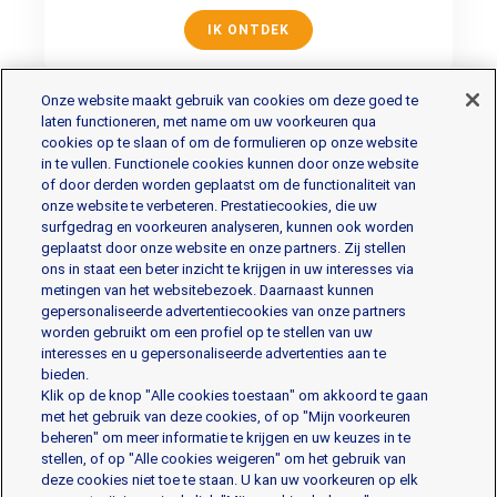
IK ONTDEK
Onze website maakt gebruik van cookies om deze goed te
laten functioneren, met name om uw voorkeuren qua
cookies op te slaan of om de formulieren op onze website
in te vullen. Functionele cookies kunnen door onze website
of door derden worden geplaatst om de functionaliteit van
onze website te verbeteren. Prestatiecookies, die uw
De producten
surfgedrag en voorkeuren analyseren, kunnen ook worden
geplaatst door onze website en onze partners. Zij stellen
ons in staat een beter inzicht te krijgen in uw interesses via
metingen van het websitebezoek. Daarnaast kunnen
Gorgonzola
Mascarpone
Mozzarella
gepersonaliseerde advertentiecookies van onze partners
Parmezaanse kaas en Harde kazen
Ricotta
worden gebruikt om een profiel op te stellen van uw
interesses en u gepersonaliseerde advertenties aan te
bieden.
Professionale assortiment
Klik op de knop "Alle cookies toestaan" om akkoord te gaan
met het gebruik van deze cookies, of op "Mijn voorkeuren
beheren" om meer informatie te krijgen en uw keuzes in te
stellen, of op "Alle cookies weigeren" om het gebruik van
deze cookies niet toe te staan. U kan uw voorkeuren op elk