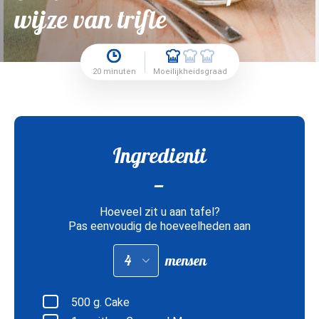
wijze van trifle
20 minuten
Moeilijkheidsgraad
Ingredienti
Hoeveel zit u aan tafel?
Pas eenvoudig de hoeveelheden aan
Pas
mensen
hoeveelheden
aan
voor:
500
g. Cake