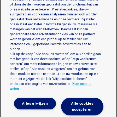
of door derden worden geplaatst om de functionaliteit van
onze website te verbeteren. Prestatiecookies, die uw
De producten
surfgedrag en voorkeuren analyseren, kunnen ook worden
geplaatst door onze website en onze partners. Zij stellen
ons in staat een beter inzicht te krijgen in uw interesses via
metingen van het websitebezoek. Daarnaast kunnen
Gorgonzola
Mascarpone
Mozzarella
gepersonaliseerde advertentiecookies van onze partners
Parmezaanse kaas en Harde kazen
Ricotta
worden gebruikt om een profiel op te stellen van uw
interesses en u gepersonaliseerde advertenties aan te
bieden.
Professionale assortiment
Klik op de knop "Alle cookies toestaan" om akkoord te gaan
met het gebruik van deze cookies, of op "Mijn voorkeuren
beheren" om meer informatie te krijgen en uw keuzes in te
stellen, of op "Alle cookies weigeren" om het gebruik van
deze cookies niet toe te staan. U kan uw voorkeuren op elk
moment wijzigen via de link "Mijn cookies beheren"
Wettelijke Bepalingen
Privacy
Cookie policy
onderaan elke pagina van onze website.
Kom meer te
weten
Contact
Mijn cookies beheren
Alles afwijzen
Alle cookies
Galbani
Galbani
Galbani
Contact
accepteren
surFacebook
surYoutube
surInstagram