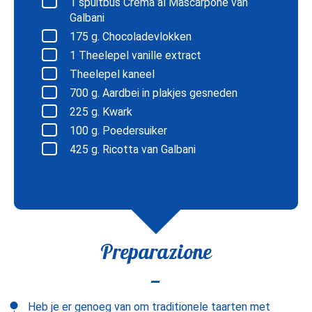
1
spuitbus Crema al Mascarpone van
Galbani
175
g. Chocoladevlokken
1
Theelepel vanille extract
Theelepel kaneel
700
g. Aardbei in plakjes gesneden
225
g. Kwark
100
g. Poedersuiker
425
g. Ricotta van Galbani
Preparazione
Heb je er genoeg van om traditionele taarten met